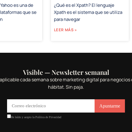
 Yahoo es una de
¿Qué es el Xpath? El lenguaje
plataformas que se
Xpath es el sistema que se utiliza
en
para navegar
LEER MÁS »
Visible — Newsletter semanal
aplicable cada semana sobre marketing digital para negocios 
hábitat. Sin paja.