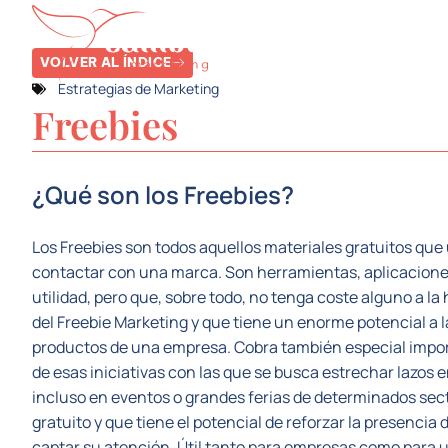
SERVICIOS
SE
VOLVER AL ÍNDICE
Estrategias de Marketing
Freebies
¿Qué son los Freebies?
Los Freebies son todos aquellos materiales gratuitos que
contactar con una marca. Son herramientas, aplicacione
utilidad, pero que, sobre todo, no tenga coste alguno a l
del Freebie Marketing y que tiene un enorme potencial a l
productos de una empresa. Cobra también especial impor
de esas iniciativas con las que se busca estrechar lazos 
incluso en eventos o grandes ferias de determinados secto
gratuito y que tiene el potencial de reforzar la presenci
captar su atención. Útil tanto para empresas como para 