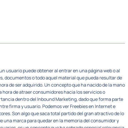
CTORES
SISTEMA PLC
NOSOTROS
RECUR
 un usuario puede obtener al entrar en una página web o al
s, documentos o todo aquel material que pueda resultar de
a hora de ser adquirido. Un concepto que ha nacido de la mano
a hora de atraer consumidores hacia los servicios o
tancia dentro del Inbound Marketing, dado que forma parte
entre firma y usuario. Podemos ver Freebies en Internet e
res. Son algo que saca total partido del gran atractivo de lo
a de una marca para quedar en la memoria del consumidor y
usuarios, es un concepto que ha cobrado especial relevancia