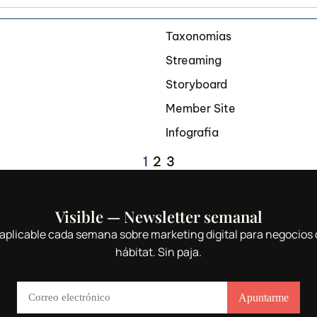
Taxonomias
Streaming
Storyboard
Member Site
Infografia
1
2
3
Visible — Newsletter semanal
aplicable cada semana sobre marketing digital para negocios 
hábitat. Sin paja.