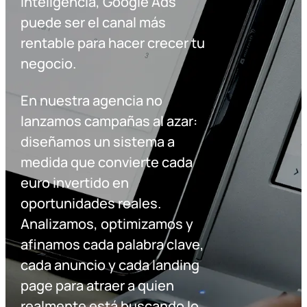
inteligencia, Google Ads
puede ser el canal más
rentable para hacer crecer tu
negocio.
En nuestra agencia no
lanzamos campañas al azar:
diseñamos un sistema a
medida que convierte cada
euro invertido en
oportunidades reales.
Analizamos, optimizamos y
afinamos cada palabra clave,
cada anuncio y cada landing
page para atraer a quien
realmente está buscando lo