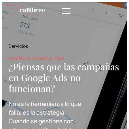
contenido
Servicios
AGENCIA GOOGLE ADS
¿Piensas que las campañas
en Google Ads no
funcionan?
No es la herramienta lo que
falla, es la estrategia.
Cuando se gestiona con