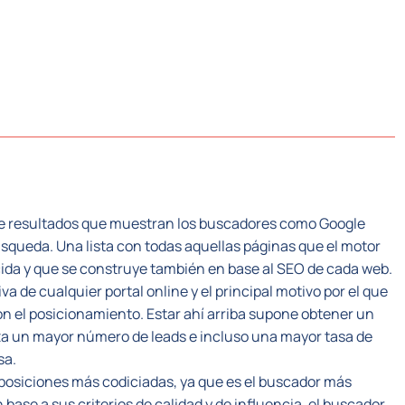
CTORES
SISTEMA PLC
NOSOTROS
RECUR
 de resultados que muestran los buscadores como Google
squeda. Una lista con todas aquellas páginas que el motor
cida y que se construye también en base al SEO de cada web.
a de cualquier portal online y el principal motivo por el que
on el posicionamiento. Estar ahí arriba supone obtener un
tiza un mayor número de leads e incluso una mayor tasa de
sa.
 posiciones más codiciadas, ya que es el buscador más
base a sus criterios de calidad y de influencia, el buscador