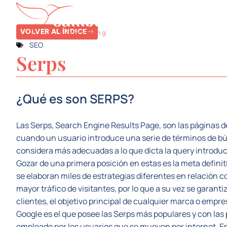
SERVICIOS
SE
VOLVER AL ÍNDICE
SEO
Serps
¿Qué es son SERPS?
Las Serps, Search Engine Results Page, son las páginas
cuando un usuario introduce una serie de términos de bú
considera más adecuadas a lo que dicta la query introdu
Gozar de una primera posición en estas es la meta definitiv
se elaboran miles de estrategias diferentes en relación c
mayor tráfico de visitantes, por lo que a su vez se garan
clientes, el objetivo principal de cualquier marca o empre
Google es el que posee las Serps más populares y con las
empleado por los usuarios que se mueven por internet. En 