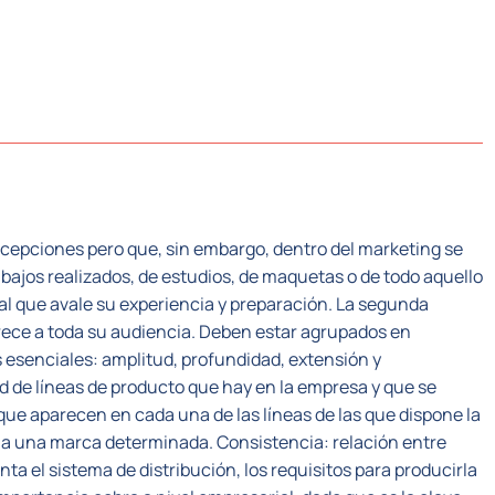
CTORES
SISTEMA PLC
NOSOTROS
RECUR
acepciones pero que, sin embargo, dentro del marketing se
bajos realizados, de estudios, de maquetas o de todo aquello
nal que avale su experiencia y preparación. La segunda
frece a toda su audiencia. Deben estar agrupados en
s esenciales: amplitud, profundidad, extensión y
ad de líneas de producto que hay en la empresa y que se
ue aparecen en cada una de las líneas de las que dispone la
 a una marca determinada. Consistencia: relación entre
nta el sistema de distribución, los requisitos para producirla