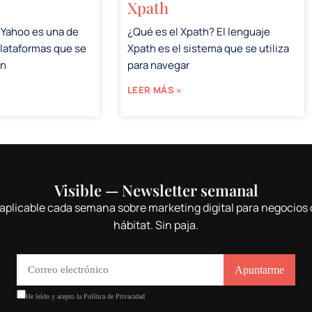
Xpath
 Yahoo es una de
¿Qué es el Xpath? El lenguaje
plataformas que se
Xpath es el sistema que se utiliza
en
para navegar
LEER MÁS »
Visible — Newsletter semanal
aplicable cada semana sobre marketing digital para negocios 
hábitat. Sin paja.