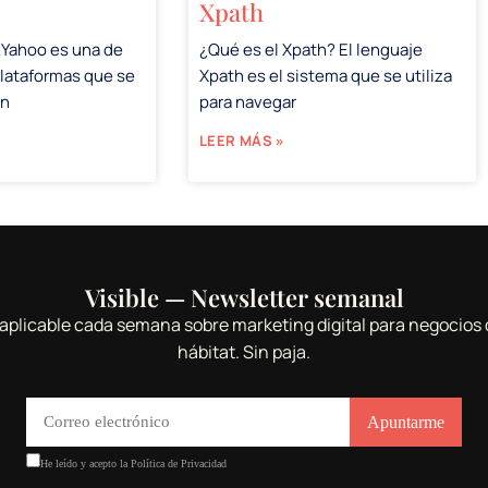
Xpath
 Yahoo es una de
¿Qué es el Xpath? El lenguaje
plataformas que se
Xpath es el sistema que se utiliza
en
para navegar
LEER MÁS »
Visible — Newsletter semanal
aplicable cada semana sobre marketing digital para negocios 
hábitat. Sin paja.