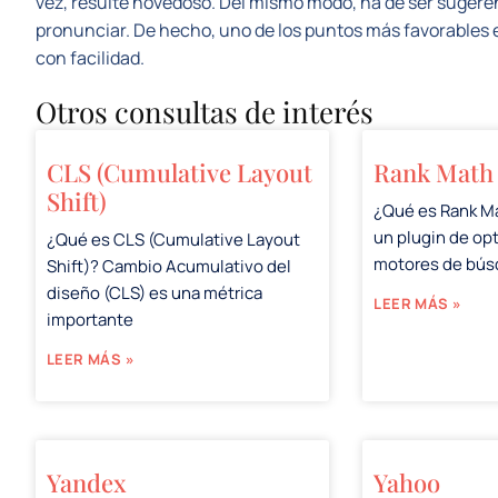
vez, resulte novedoso. Del mismo modo, ha de ser sugerente
pronunciar. De hecho, uno de los puntos más favorables e
con facilidad.
Otros consultas de interés
CLS (Cumulative Layout
Rank Math
Shift)
¿Qué es Rank M
un plugin de op
¿Qué es CLS (Cumulative Layout
motores de bú
Shift)? Cambio Acumulativo del
diseño (CLS) es una métrica
LEER MÁS »
importante
LEER MÁS »
Yandex
Yahoo