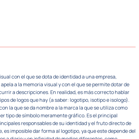
CTORES
SISTEMA PLC
NOSOTROS
RECUR
visual con el que se dota de identidad a una empresa,
 apela a la memoria visual y con el que se permite dotar de
currir a descripciones. En realidad, es más correcto hablar
ipos de logos que hay (a saber: logotipo, isotipo e isologo).
 con la que se da nombre a la marca la que se utiliza como
er tipo de símbolo meramente gráfico. Es el principal
ncipales responsables de su identidad y el fruto directo de
e, es imposible dar forma al logotipo, ya que este depende del
s a diario y en infinidad de medios diferentes, como