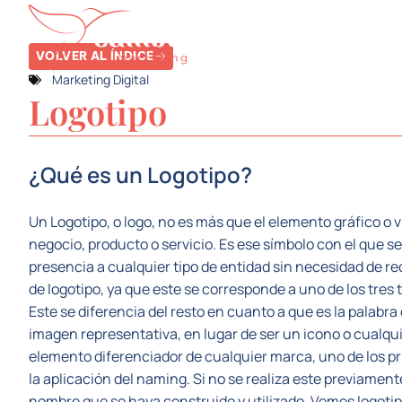
SERVICIOS
SE
VOLVER AL ÍNDICE
Marketing Digital
Logotipo
¿Qué es un Logotipo?
Un Logotipo, o logo, no es más que el elemento gráfico o 
negocio, producto o servicio. Es ese símbolo con el que se
presencia a cualquier tipo de entidad sin necesidad de re
de logotipo, ya que este se corresponde a uno de los tres t
Este se diferencia del resto en cuanto a que es la palabra
imagen representativa, en lugar de ser un icono o cualqui
elemento diferenciador de cualquier marca, uno de los pri
la aplicación del naming. Si no se realiza este previament
nombre que se haya construido y utilizado. Vemos logotipo