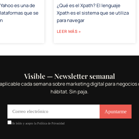
 Yahoo es una de
¿Qué es el Xpath? El lenguaje
plataformas que se
Xpath es el sistema que se utiliza
en
para navegar
LEER MÁS »
Visible — Newsletter semanal
aplicable cada semana sobre marketing digital para negocios 
hábitat. Sin paja.