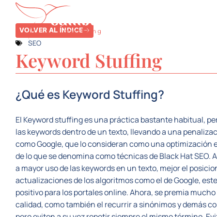
SERVICIOS
SE
VOLVER AL ÍNDICE
SEO
Keyword Stuffing
¿Qué es Keyword Stuffing?
El Keyword stuffing es una práctica bastante habitual, pe
las keywords dentro de un texto, llevando a una penaliz
como Google, que lo consideran como una optimización exce
de lo que se denomina como técnicas de Black Hat SEO. A
a mayor uso de las keywords en un texto, mejor el posici
actualizaciones de los algoritmos como el de Google, est
positivo para los portales online. Ahora, se premia much
calidad, como también el recurrir a sinónimos y demás c
pero eviten a su vez repetir siempre el mismo término. Evi