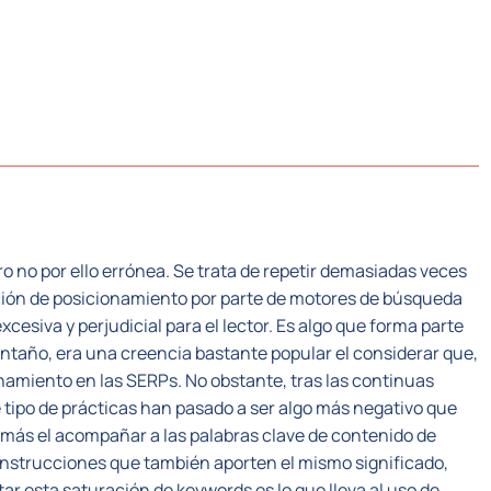
CTORES
SISTEMA PLC
NOSOTROS
RECUR
ro no por ello errónea. Se trata de repetir demasiadas veces
ación de posicionamiento por parte de motores de búsqueda
siva y perjudicial para el lector. Es algo que forma parte
ntaño, era una creencia bastante popular el considerar que,
onamiento en las SERPs. No obstante, tras las continuas
e tipo de prácticas han pasado a ser algo más negativo que
o más el acompañar a las palabras clave de contenido de
onstrucciones que también aporten el mismo significado,
tar esta saturación de keywords es lo que lleva al uso de