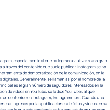
CTORES
SISTEMA PLC
NOSOTROS
RECUR
tagram, especialmente al que ha logrado cautivar a una gran
ia a través del contenido que suele publicar. Instagram se ha
a herramienta de democratización de la comunicación, en la
 digitales. Generalmente, se llaman así por el nombre de la
principal es el gran número de seguidores interesados en la
ción de videos en YouTube, se le dice YouTuber, al que
dores de contenido en Instagram, Instagrammers. Cuando una
erar ingresos por las publicaciones de fotos y vídeos en su
dos, por lo que esta tendencia se ha convertido en una gran