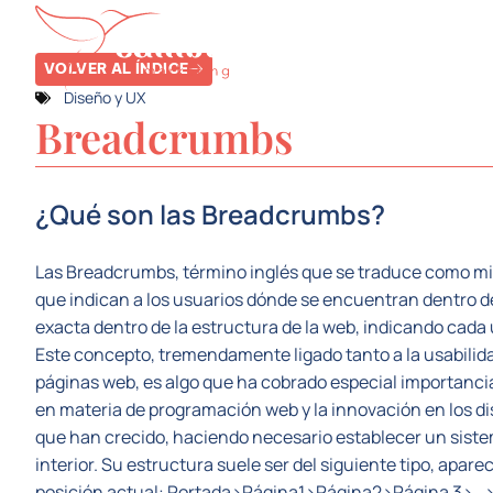
SERVICIOS
SE
VOLVER AL ÍNDICE
Diseño y UX
Breadcrumbs
¿Qué son las Breadcrumbs?
Las Breadcrumbs, término inglés que se traduce como m
que indican a los usuarios dónde se encuentran dentro de
exacta dentro de la estructura de la web, indicando cada 
Este concepto, tremendamente ligado tanto a la usabilidad,
páginas web, es algo que ha cobrado especial importancia
en materia de programación web y la innovación en los di
que han crecido, haciendo necesario establecer un sistem
interior. Su estructura suele ser del siguiente tipo, apar
posición actual: Portada>Página1>Página2>Página 3>…>P