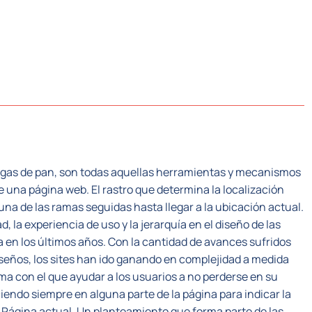
CTORES
SISTEMA PLC
NOSOTROS
RECUR
igas de pan, son todas aquellas herramientas y mecanismos
 una página web. El rastro que determina la localización
una de las ramas seguidas hasta llegar a la ubicación actual.
 la experiencia de uso y la jerarquía en el diseño de las
 en los últimos años. Con la cantidad de avances sufridos
seños, los sites han ido ganando en complejidad a medida
a con el que ayudar a los usuarios a no perderse en su
eciendo siempre en alguna parte de la página para indicar la
ágina actual. Un planteamiento que forma parte de las