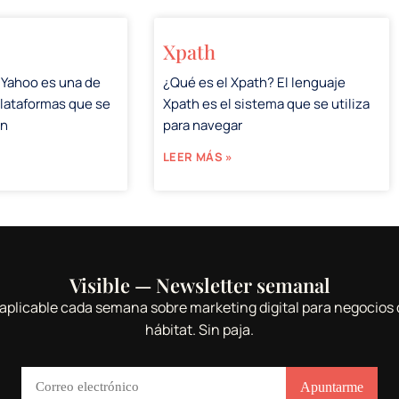
Xpath
 Yahoo es una de
¿Qué es el Xpath? El lenguaje
plataformas que se
Xpath es el sistema que se utiliza
en
para navegar
LEER MÁS »
Visible — Newsletter semanal
aplicable cada semana sobre marketing digital para negocios 
hábitat. Sin paja.