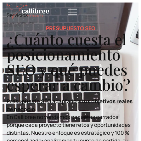
contenido
Servicios
PRESUPUESTO SEO
¿Cuánto cuesta el
posicionamiento
SEO y qué puedes
esperar a cambio?
Presupuesto SEO adaptado a tus objetivos reales
de negocio
En Callibree no vendemos paquetes cerrados,
porque cada proyecto tiene retos y oportunidades
distintas. Nuestro enfoque es estratégico y 100 %
personalizado: analizamos tu punto de partida, tu