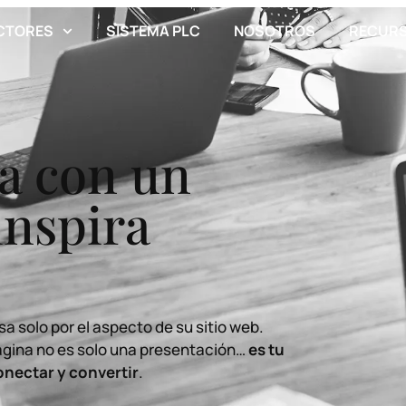
CTORES
SISTEMA PLC
NOSOTROS
RECUR
a con un
inspira
a solo por el aspecto de su sitio web.
página no es solo una presentación…
es tu
onectar y convertir
.