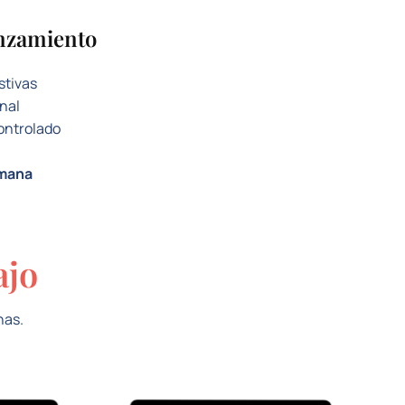
anzamiento
stivas
nal
ontrolado
emana
ajo
nas.