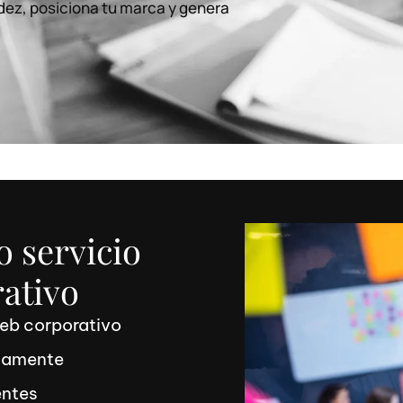
idez, posiciona tu marca y genera
.
o servicio
ativo
web corporativo
samente
entes