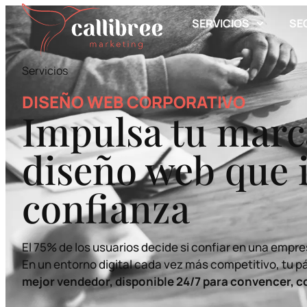
contenido
SERVICIOS
SE
Servicios
DISEÑO WEB CORPORATIVO
Impulsa tu marc
diseño web que 
confianza
El 75% de los usuarios decide si confiar en una empres
En un entorno digital cada vez más competitivo, tu 
mejor vendedor, disponible 24/7 para convencer, c