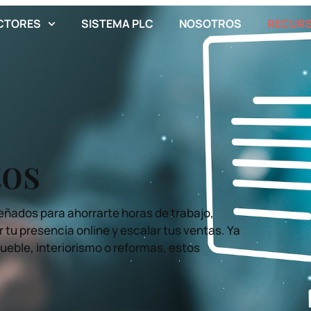
CTORES
SISTEMA PLC
NOSOTROS
RECUR
tos
eñados para ahorrarte horas de trabajo,
 tu presencia online y escalar tus ventas. Ya
mueble, interiorismo o reformas, estos