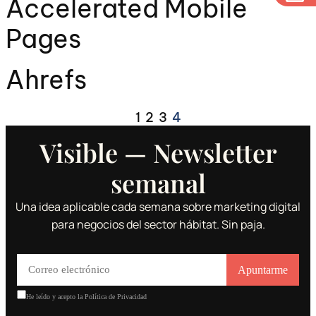
Accelerated Mobile
Pages
Ahrefs
1
2
3
4
Visible — Newsletter
semanal
Una idea aplicable cada semana sobre marketing digital
para negocios del sector hábitat. Sin paja.