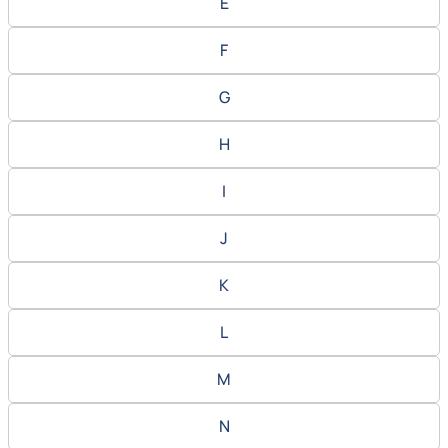
E
F
G
H
I
J
K
L
M
N