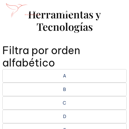
Herramientas y
Tecnologías
Filtra por orden
alfabético
A
B
C
D