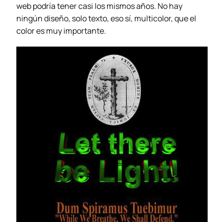
web podría tener casi los mismos años. No hay
ningún diseño, solo texto, eso sí, multicolor, que el
color es muy importante.