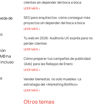
clientes sin depender del boca a boca
LEER MÁS »
SEO para arquitectos: cómo conseguir más
ueda de
proyectos sin depender del boca a boca
LEER MÁS »
 o
Tu web en 2026: Auditoría UX exprés para no
perder clientes
LEER MÁS »
ción
 GMB ha
Cómo preparar tus campañas de publicidad
 incluso
(Ads) para las Rebajas de Enero
LEER MÁS »
os
Vender bienestar, no solo muebles: La
estrategia del «Marketing Biofílico»
LEER MÁS »
Otros temas