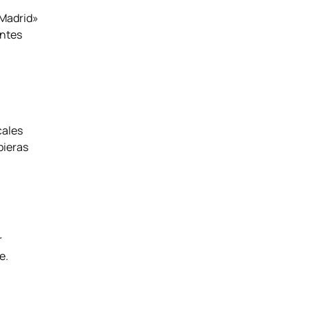
 Madrid»
antes
cales
bieras
r
e.