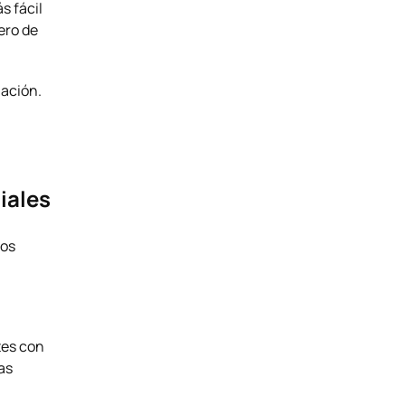
s fácil
ero de
mación.
iales
los
tes con
as