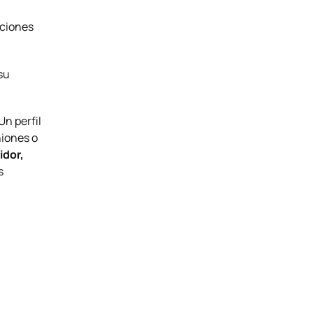
aciones
 su
Un perfil
niones o
idor,
s