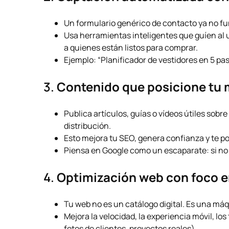
Un formulario genérico de contacto ya no f
Usa herramientas inteligentes que guíen al
a quienes están listos para comprar.
Ejemplo: “Planificador de vestidores en 5 pas
3.
Contenido que posicione tu
Publica artículos, guías o vídeos útiles sob
distribución.
Esto mejora tu SEO, genera confianza y te po
Piensa en Google como un escaparate: si no 
4.
Optimización web con foco e
Tu web no es un catálogo digital. Es una máqu
Mejora la velocidad, la experiencia móvil, los
fotos de clientes, proyectos reales).