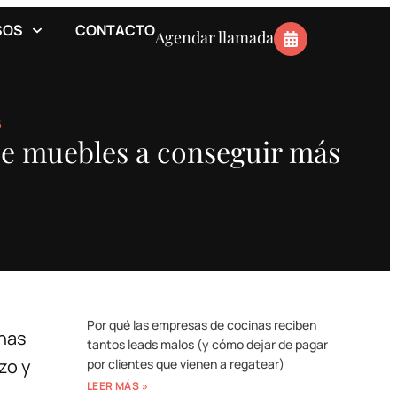
SOS
CONTACTO
Agendar llamada
S
de muebles a conseguir más
Por qué las empresas de cocinas reciben
onas
tantos leads malos (y cómo dejar de pagar
zo y
por clientes que vienen a regatear)
LEER MÁS »