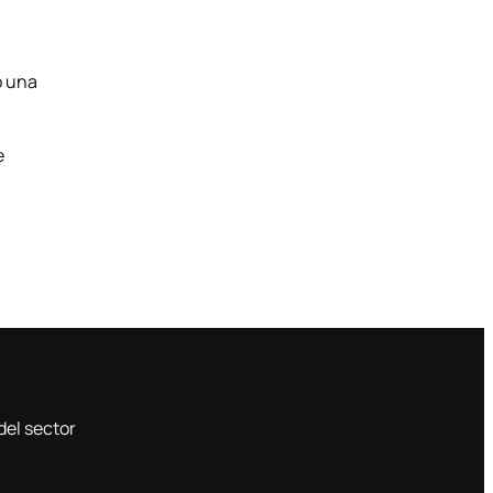
o una
e
del sector