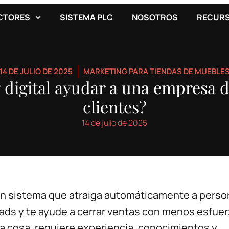
CTORES
SISTEMA PLC
NOSOTROS
RECUR
14 DE JULIO DE 2025
MARKETING PARA TIENDAS DE MUEBLE
digital ayudar a una empresa 
clientes?
14 de julio de 2025
un sistema que atraiga automáticamente a pers
eads y te ayude a cerrar ventas con menos esfuer
ra cosa, requiere experiencia, conocimientos y