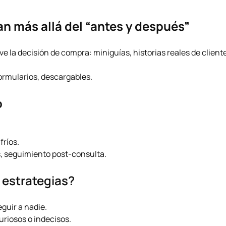
an más allá del “antes y después”
e la decisión de compra: miniguías, historias reales de client
ormularios, descargables.
o
fríos.
s, seguimiento post-consulta.
 estrategias?
eguir a nadie.
riosos o indecisos.