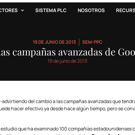
CTORES
SISTEMA PLC
NOSOTROS
RECUR
19 DE JUNIO DE 2013
SEM-PPC
 las campañas avanzadas de Go
19 de junio de 2013
-advirtiendo del cambio a las campañas avanzadas que tendrá
 puede hacer efectivo ya desde hace algún tiempo, pero se conv
l estudio que ha examinado 100 compañías estadounidenses 